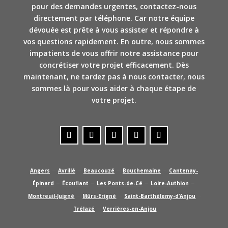
pour des demandes urgentes, contactez-nous
directement par téléphone. Car notre équipe
dévouée est prête à vous assister et répondre à
vos questions rapidement. En outre, nous sommes
impatients de vous offrir notre assistance pour
concrétiser votre projet efficacement. Dès
maintenant, ne tardez pas à nous contacter, nous
sommes là pour vous aider à chaque étape de
votre projet.
–
–
–
–
Angers
Avrillé
Beaucouzé
Bouchemaine
Cantenay-
–
–
–
–
Épinard
Écouflant
Les Ponts-de-Cé
Loire-Authion
–
–
–
Montreuil-Juigné
Mûrs-Erigné
Saint-Barthélemy-d’Anjou
–
Trélazé
Verrières-en-Anjou