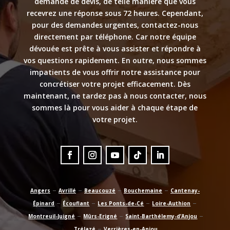
demande de devis, de telle manière que vous
recevrez une réponse sous 72 heures. Cependant,
pour des demandes urgentes, contactez-nous
directement par téléphone. Car notre équipe
dévouée est prête à vous assister et répondre à
vos questions rapidement. En outre, nous sommes
impatients de vous offrir notre assistance pour
concrétiser votre projet efficacement. Dès
maintenant, ne tardez pas à nous contacter, nous
sommes là pour vous aider à chaque étape de
votre projet.
–
–
–
–
Angers
Avrillé
Beaucouzé
Bouchemaine
Cantenay-
–
–
–
–
Épinard
Écouflant
Les Ponts-de-Cé
Loire-Authion
–
–
–
Montreuil-Juigné
Mûrs-Erigné
Saint-Barthélemy-d’Anjou
–
Trélazé
Verrières-en-Anjou